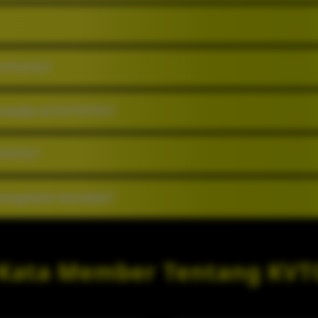
yang cepat, sistem modern, serta informasi pasaran T
irancang agar akses lebih stabil, tampilan lebih resp
 KVTOTO?
 sederhana, proses akses ringan, serta pembaruan i
ersedia di KVTOTO?
 Macau dalam susunan yang rapi agar pengguna dapat m
KVTOTO?
u result yang tersedia di halaman KVTOTO. Informasi dit
mengalami kendala?
name dan password sudah benar. Jika kendala masih terja
Kata Member Tentang KV