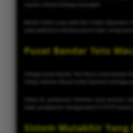
nyaman melalui berbagai perangkat.
Melalui sistem yang stabil dan mudah digunakan,
yang sederhana membuat proses login, pengecekan d
Pusat Bandar Toto Ma
Sebagai pusat Bandar Toto Macau yang banyak dic
Setiap halaman dibuat mudah dipahami sehingga p
Selain itu, pembaruan informasi yang tersusun
stabil, pengalaman menggunakan KVTOTO terasa le
Sistem Mutakhir Yang 