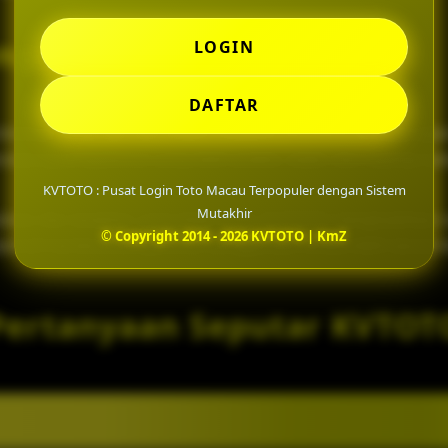
engguna Toto Macau
LOGIN
DAFTAR
nformasi yang rapi, dan sistem mutakhir, KVTOTO menjadi sala
ndukung pengalaman yang lebih praktis, stabil, dan nyaman seti
KVTOTO : Pusat Login Toto Macau Terpopuler dengan Sistem
Mutakhir
es dan tampilan yang tidak rumit, KVTOTO menghadirkan so
© Copyright 2014 - 2026 KVTOTO | KmZ
sponsif membuat pengalaman penggunaan terasa lebih lancar da
Pertanyaan Seputar KVTOT