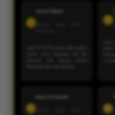
Arman Wijaya
D
J
Member sejak 2026 •
Semarang
Saya 
Login KVTOTO terasa lebih praktis
ringa
karena menu utamanya rapi dan
Navig
informasi Toto Macau mudah
membua
ditemukan dari satu halaman.
Bayu Kurniawan
R
RD
Member sejak 2026 •