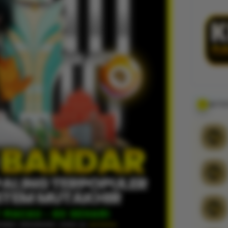
V
i
e
w
l
i
c
e
AKTIV
n
s
e
d
e
t
a
i
l
s