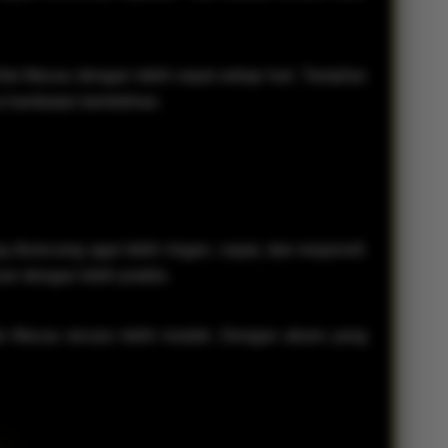
o Macau dengan lebih cepat setiap hari. Tampilan
a hambatan berlebihan.
rancang agar lebih ringan, cepat, dan responsif.
n dengan lebih praktis.
to Macau secara lebih mudah. Dengan akses yang